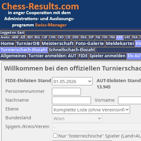
Logged on: Gast
Arabic
ARM
AZE
BIH
BUL
CAT
CHN
CRO
CZE
DEN
ENG
ESP
FAI
FIN
FRA
GER
GRE
INA
I
Home
TurnierDB
Meisterschaft
Foto-Galerie
Meldekartei
El
Turnierschach-Elozahl
Schnellschach-Elozahl
Allgemeines
Turnier anmelden: AUT
FIDE
Spieler anmelden
Elo AU
Willkommen bei den offiziellen Turnierscha
FIDE-Elolisten Stand
AUT-Elolisten Stand
13.945
Personennummer
Nachname
Vorname
Ebene
Bundesland
Spgem./Kreis/Verein
Nur "österreichische" Spieler (Land=A