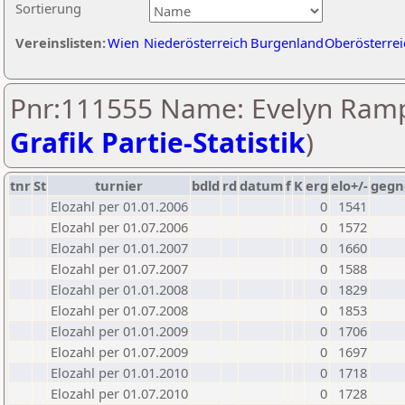
Sortierung
Vereinslisten:
Wien
Niederösterreich
Burgenland
Oberösterrei
Pnr:111555 Name: Evelyn Ramp
Grafik Partie-Statistik
)
tnr
St
turnier
bdld
rd
datum
f
K
erg
elo+/-
gegn
Elozahl per 01.01.2006
0
1541
Elozahl per 01.07.2006
0
1572
Elozahl per 01.01.2007
0
1660
Elozahl per 01.07.2007
0
1588
Elozahl per 01.01.2008
0
1829
Elozahl per 01.07.2008
0
1853
Elozahl per 01.01.2009
0
1706
Elozahl per 01.07.2009
0
1697
Elozahl per 01.01.2010
0
1718
Elozahl per 01.07.2010
0
1728