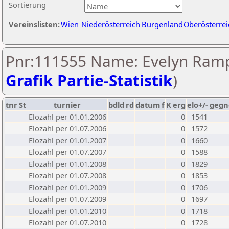
Sortierung
Vereinslisten:
Wien
Niederösterreich
Burgenland
Oberösterrei
Pnr:111555 Name: Evelyn Ramp
Grafik Partie-Statistik
)
tnr
St
turnier
bdld
rd
datum
f
K
erg
elo+/-
gegn
Elozahl per 01.01.2006
0
1541
Elozahl per 01.07.2006
0
1572
Elozahl per 01.01.2007
0
1660
Elozahl per 01.07.2007
0
1588
Elozahl per 01.01.2008
0
1829
Elozahl per 01.07.2008
0
1853
Elozahl per 01.01.2009
0
1706
Elozahl per 01.07.2009
0
1697
Elozahl per 01.01.2010
0
1718
Elozahl per 01.07.2010
0
1728