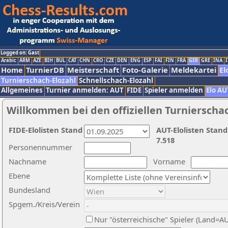
Logged on: Gast
Arabic
ARM
AZE
BIH
BUL
CAT
CHN
CRO
CZE
DEN
ENG
ESP
FAI
FIN
FRA
GER
GRE
INA
I
Home
TurnierDB
Meisterschaft
Foto-Galerie
Meldekartei
El
Turnierschach-Elozahl
Schnellschach-Elozahl
Allgemeines
Turnier anmelden: AUT
FIDE
Spieler anmelden
Elo AU
Willkommen bei den offiziellen Turnierscha
FIDE-Elolisten Stand
AUT-Elolisten Stand
7.518
Personennummer
Nachname
Vorname
Ebene
Bundesland
Spgem./Kreis/Verein
Nur "österreichische" Spieler (Land=A