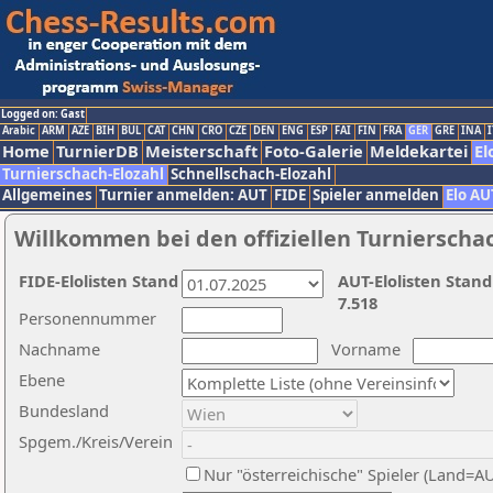
Logged on: Gast
Arabic
ARM
AZE
BIH
BUL
CAT
CHN
CRO
CZE
DEN
ENG
ESP
FAI
FIN
FRA
GER
GRE
INA
I
Home
TurnierDB
Meisterschaft
Foto-Galerie
Meldekartei
El
Turnierschach-Elozahl
Schnellschach-Elozahl
Allgemeines
Turnier anmelden: AUT
FIDE
Spieler anmelden
Elo AU
Willkommen bei den offiziellen Turnierscha
FIDE-Elolisten Stand
AUT-Elolisten Stand
7.518
Personennummer
Nachname
Vorname
Ebene
Bundesland
Spgem./Kreis/Verein
Nur "österreichische" Spieler (Land=A