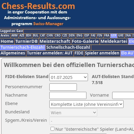
Logged on: Gast
Arabic
ARM
AZE
BIH
BUL
CAT
CHN
CRO
CZE
DEN
ENG
ESP
FAI
FIN
FRA
GER
GRE
INA
I
Home
TurnierDB
Meisterschaft
Foto-Galerie
Meldekartei
El
Turnierschach-Elozahl
Schnellschach-Elozahl
Allgemeines
Turnier anmelden: AUT
FIDE
Spieler anmelden
Elo AU
Willkommen bei den offiziellen Turnierscha
FIDE-Elolisten Stand
AUT-Elolisten Stand
7.518
Personennummer
Nachname
Vorname
Ebene
Bundesland
Spgem./Kreis/Verein
Nur "österreichische" Spieler (Land=A