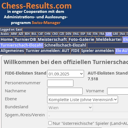
Logged on: Gast
Arabic
ARM
AZE
BIH
BUL
CAT
CHN
CRO
CZE
DEN
ENG
ESP
FAI
FIN
FRA
GER
GRE
INA
I
Home
TurnierDB
Meisterschaft
Foto-Galerie
Meldekartei
El
Turnierschach-Elozahl
Schnellschach-Elozahl
Allgemeines
Turnier anmelden: AUT
FIDE
Spieler anmelden
Elo AU
Willkommen bei den offiziellen Turnierscha
FIDE-Elolisten Stand
AUT-Elolisten Stand
7.518
Personennummer
Nachname
Vorname
Ebene
Bundesland
Spgem./Kreis/Verein
Nur "österreichische" Spieler (Land=A