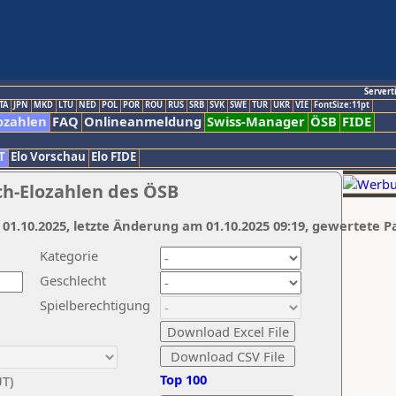
Servert
TA
JPN
MKD
LTU
NED
POL
POR
ROU
RUS
SRB
SVK
SWE
TUR
UKR
VIE
FontSize:11pt
ozahlen
FAQ
Onlineanmeldung
Swiss-Manager
ÖSB
FIDE
T
Elo Vorschau
Elo FIDE
ch-Elozahlen des ÖSB
 01.10.2025, letzte Änderung am 01.10.2025 09:19, gewertete P
Kategorie
Geschlecht
Spielberechtigung
Top 100
UT)