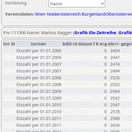
Sortierung
Vereinslisten:
Wien
Niederösterreich
Burgenland
Oberösterrei
Pnr:111506 Name: Markus Ragger (
Grafik Elo-Zeitreihe
,
Grafik
tnr
St
turnier
bdld
rd
datum
f
K
erg
elo+/-
gegn
Elozahl per 01.01.2006
0
2424
Elozahl per 01.07.2006
0
2447
Elozahl per 01.01.2007
0
2474
Elozahl per 01.07.2007
0
2494
Elozahl per 01.01.2008
0
2520
Elozahl per 01.07.2008
0
2532
Elozahl per 01.01.2009
0
2564
Elozahl per 01.07.2009
0
2542
Elozahl per 01.01.2010
0
2547
Elozahl per 01.07.2010
0
2578
Elozahl per 01.01.2011
0
2588
Elozahl per 01.07.2011
0
2626
Elozahl per 01.01.2012
0
2636