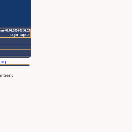
ime 07.08.2026 07:59:24
Login
Logout
artien: