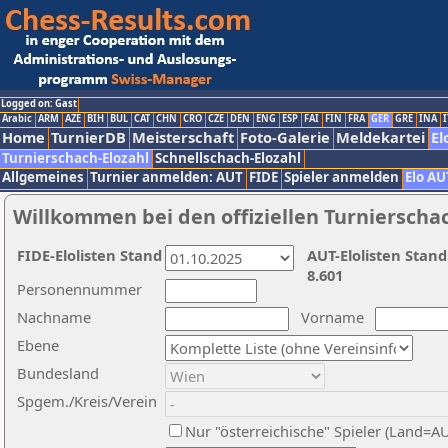
Logged on: Gast
Arabic
ARM
AZE
BIH
BUL
CAT
CHN
CRO
CZE
DEN
ENG
ESP
FAI
FIN
FRA
GER
GRE
INA
I
Home
TurnierDB
Meisterschaft
Foto-Galerie
Meldekartei
El
Turnierschach-Elozahl
Schnellschach-Elozahl
Allgemeines
Turnier anmelden: AUT
FIDE
Spieler anmelden
Elo AU
Willkommen bei den offiziellen Turnierscha
FIDE-Elolisten Stand
AUT-Elolisten Stand
8.601
Personennummer
Nachname
Vorname
Ebene
Bundesland
Spgem./Kreis/Verein
Nur "österreichische" Spieler (Land=A