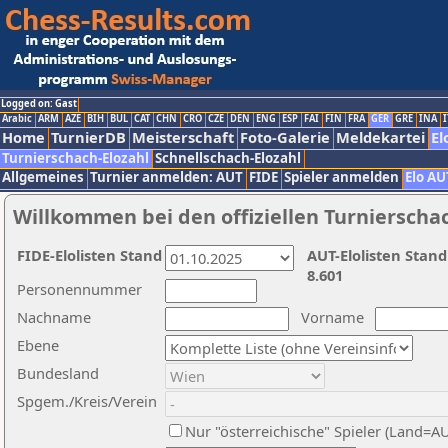
Logged on: Gast
Arabic
ARM
AZE
BIH
BUL
CAT
CHN
CRO
CZE
DEN
ENG
ESP
FAI
FIN
FRA
GER
GRE
INA
I
Home
TurnierDB
Meisterschaft
Foto-Galerie
Meldekartei
El
Turnierschach-Elozahl
Schnellschach-Elozahl
Allgemeines
Turnier anmelden: AUT
FIDE
Spieler anmelden
Elo AU
Willkommen bei den offiziellen Turnierscha
FIDE-Elolisten Stand
AUT-Elolisten Stand
8.601
Personennummer
Nachname
Vorname
Ebene
Bundesland
Spgem./Kreis/Verein
Nur "österreichische" Spieler (Land=A