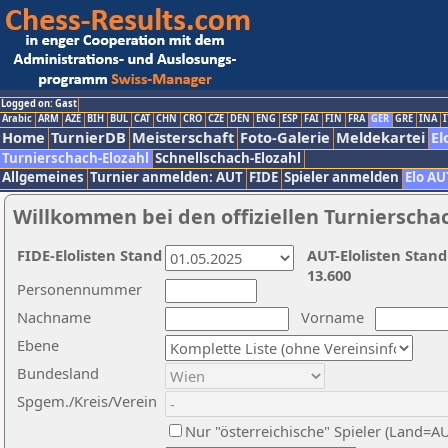
Logged on: Gast
Arabic
ARM
AZE
BIH
BUL
CAT
CHN
CRO
CZE
DEN
ENG
ESP
FAI
FIN
FRA
GER
GRE
INA
I
Home
TurnierDB
Meisterschaft
Foto-Galerie
Meldekartei
El
Turnierschach-Elozahl
Schnellschach-Elozahl
Allgemeines
Turnier anmelden: AUT
FIDE
Spieler anmelden
Elo AU
Willkommen bei den offiziellen Turnierscha
FIDE-Elolisten Stand
AUT-Elolisten Stand
13.600
Personennummer
Nachname
Vorname
Ebene
Bundesland
Spgem./Kreis/Verein
Nur "österreichische" Spieler (Land=A