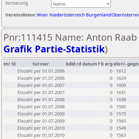
Sortierung
Vereinslisten:
Wien
Niederösterreich
Burgenland
Oberösterrei
Pnr:111415 Name: Anton Raab 
Grafik Partie-Statistik
)
tnr
St
turnier
bdld
rd
datum
f
K
erg
elo+/-
gegn
Elozahl per 01.01.2006
0
1612
Elozahl per 01.07.2006
0
1624
Elozahl per 01.01.2007
0
1609
Elozahl per 01.07.2007
0
1631
Elozahl per 01.01.2008
0
1638
Elozahl per 01.07.2008
0
1580
Elozahl per 01.01.2009
0
1575
Elozahl per 01.07.2009
0
1565
Elozahl per 01.01.2010
0
1549
Elozahl per 01.07.2010
0
1563