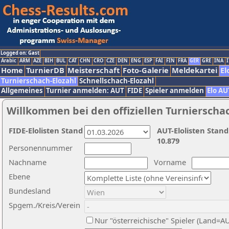
Logged on: Gast
Arabic
ARM
AZE
BIH
BUL
CAT
CHN
CRO
CZE
DEN
ENG
ESP
FAI
FIN
FRA
GER
GRE
INA
I
Home
TurnierDB
Meisterschaft
Foto-Galerie
Meldekartei
El
Turnierschach-Elozahl
Schnellschach-Elozahl
Allgemeines
Turnier anmelden: AUT
FIDE
Spieler anmelden
Elo AU
Willkommen bei den offiziellen Turnierscha
FIDE-Elolisten Stand
AUT-Elolisten Stand
10.879
Personennummer
Nachname
Vorname
Ebene
Bundesland
Spgem./Kreis/Verein
Nur "österreichische" Spieler (Land=A