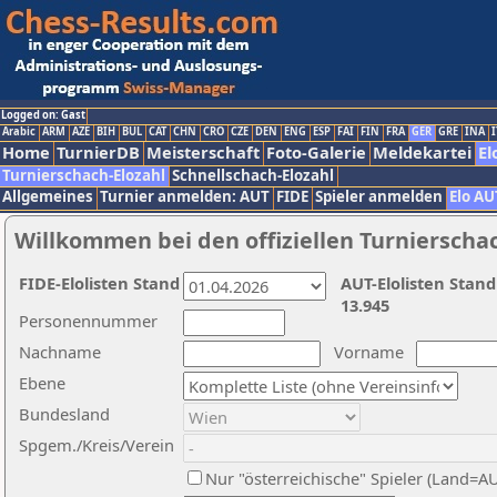
Logged on: Gast
Arabic
ARM
AZE
BIH
BUL
CAT
CHN
CRO
CZE
DEN
ENG
ESP
FAI
FIN
FRA
GER
GRE
INA
I
Home
TurnierDB
Meisterschaft
Foto-Galerie
Meldekartei
El
Turnierschach-Elozahl
Schnellschach-Elozahl
Allgemeines
Turnier anmelden: AUT
FIDE
Spieler anmelden
Elo AU
Willkommen bei den offiziellen Turnierscha
FIDE-Elolisten Stand
AUT-Elolisten Stand
13.945
Personennummer
Nachname
Vorname
Ebene
Bundesland
Spgem./Kreis/Verein
Nur "österreichische" Spieler (Land=A