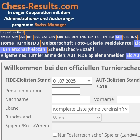
Logged on: Gast
Arabic
ARM
AZE
BIH
BUL
CAT
CHN
CRO
CZE
DEN
ENG
ESP
FAI
FIN
FRA
GER
GRE
INA
I
Home
TurnierDB
Meisterschaft
Foto-Galerie
Meldekartei
El
Turnierschach-Elozahl
Schnellschach-Elozahl
Allgemeines
Turnier anmelden: AUT
FIDE
Spieler anmelden
Elo AU
Willkommen bei den offiziellen Turnierscha
FIDE-Elolisten Stand
AUT-Elolisten Stand
7.518
Personennummer
Nachname
Vorname
Ebene
Bundesland
Spgem./Kreis/Verein
Nur "österreichische" Spieler (Land=A