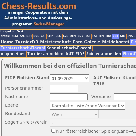
Logged on: Gast
Arabic
ARM
AZE
BIH
BUL
CAT
CHN
CRO
CZE
DEN
ENG
ESP
FAI
FIN
FRA
GER
GRE
INA
I
Home
TurnierDB
Meisterschaft
Foto-Galerie
Meldekartei
El
Turnierschach-Elozahl
Schnellschach-Elozahl
Allgemeines
Turnier anmelden: AUT
FIDE
Spieler anmelden
Elo AU
Willkommen bei den offiziellen Turnierscha
FIDE-Elolisten Stand
AUT-Elolisten Stand
7.518
Personennummer
Nachname
Vorname
Ebene
Bundesland
Spgem./Kreis/Verein
Nur "österreichische" Spieler (Land=A