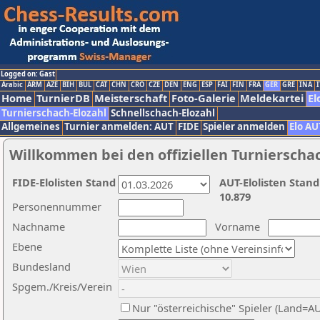
Logged on: Gast
Arabic
ARM
AZE
BIH
BUL
CAT
CHN
CRO
CZE
DEN
ENG
ESP
FAI
FIN
FRA
GER
GRE
INA
I
Home
TurnierDB
Meisterschaft
Foto-Galerie
Meldekartei
El
Turnierschach-Elozahl
Schnellschach-Elozahl
Allgemeines
Turnier anmelden: AUT
FIDE
Spieler anmelden
Elo AU
Willkommen bei den offiziellen Turnierscha
FIDE-Elolisten Stand
AUT-Elolisten Stand
10.879
Personennummer
Nachname
Vorname
Ebene
Bundesland
Spgem./Kreis/Verein
Nur "österreichische" Spieler (Land=A