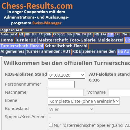
Logged on: Gast
Arabic
ARM
AZE
BIH
BUL
CAT
CHN
CRO
CZE
DEN
ENG
ESP
FAI
FIN
FRA
GER
GRE
INA
I
Home
TurnierDB
Meisterschaft
Foto-Galerie
Meldekartei
El
Turnierschach-Elozahl
Schnellschach-Elozahl
Allgemeines
Turnier anmelden: AUT
FIDE
Spieler anmelden
Elo AU
Willkommen bei den offiziellen Turnierscha
FIDE-Elolisten Stand
AUT-Elolisten Stand
6.936
Personennummer
Nachname
Vorname
Ebene
Bundesland
Spgem./Kreis/Verein
Nur "österreichische" Spieler (Land=A