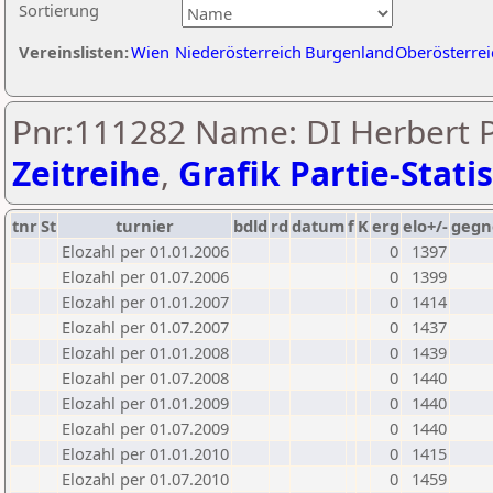
Sortierung
Vereinslisten:
Wien
Niederösterreich
Burgenland
Oberösterrei
Pnr:111282 Name: DI Herbert P
Zeitreihe
,
Grafik Partie-Statis
tnr
St
turnier
bdld
rd
datum
f
K
erg
elo+/-
gegn
Elozahl per 01.01.2006
0
1397
Elozahl per 01.07.2006
0
1399
Elozahl per 01.01.2007
0
1414
Elozahl per 01.07.2007
0
1437
Elozahl per 01.01.2008
0
1439
Elozahl per 01.07.2008
0
1440
Elozahl per 01.01.2009
0
1440
Elozahl per 01.07.2009
0
1440
Elozahl per 01.01.2010
0
1415
Elozahl per 01.07.2010
0
1459