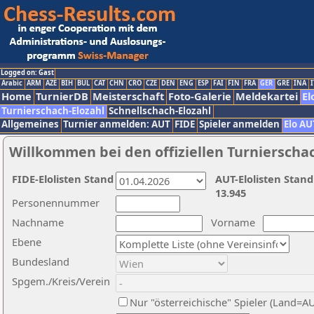
Logged on: Gast
Arabic
ARM
AZE
BIH
BUL
CAT
CHN
CRO
CZE
DEN
ENG
ESP
FAI
FIN
FRA
GER
GRE
INA
I
Home
TurnierDB
Meisterschaft
Foto-Galerie
Meldekartei
El
Turnierschach-Elozahl
Schnellschach-Elozahl
Allgemeines
Turnier anmelden: AUT
FIDE
Spieler anmelden
Elo AU
Willkommen bei den offiziellen Turnierscha
FIDE-Elolisten Stand
AUT-Elolisten Stand
13.945
Personennummer
Nachname
Vorname
Ebene
Bundesland
Spgem./Kreis/Verein
Nur "österreichische" Spieler (Land=A