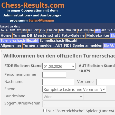
Logged on: Gast
Arabic
ARM
AZE
BIH
BUL
CAT
CHN
CRO
CZE
DEN
ENG
ESP
FAI
FIN
FRA
GER
GRE
INA
I
Home
TurnierDB
Meisterschaft
Foto-Galerie
Meldekartei
El
Turnierschach-Elozahl
Schnellschach-Elozahl
Allgemeines
Turnier anmelden: AUT
FIDE
Spieler anmelden
Elo AU
Willkommen bei den offiziellen Turnierscha
FIDE-Elolisten Stand
AUT-Elolisten Stand
10.879
Personennummer
Nachname
Vorname
Ebene
Bundesland
Spgem./Kreis/Verein
Nur "österreichische" Spieler (Land=A