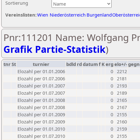
Sortierung
Vereinslisten:
Wien
Niederösterreich
Burgenland
Oberösterrei
Pnr:111201 Name: Wolfgang Pre
Grafik Partie-Statistik
)
tnr
St
turnier
bdld
rd
datum
f
K
erg
elo+/-
gegn
Elozahl per 01.01.2006
0
2212
Elozahl per 01.07.2006
0
2181
Elozahl per 01.01.2007
0
2193
Elozahl per 01.07.2007
0
2189
Elozahl per 01.01.2008
0
2165
Elozahl per 01.07.2008
0
2167
Elozahl per 01.01.2009
0
2155
Elozahl per 01.07.2009
0
2160
Elozahl per 01.01.2010
0
2159
Elozahl per 01.07.2010
0
2155