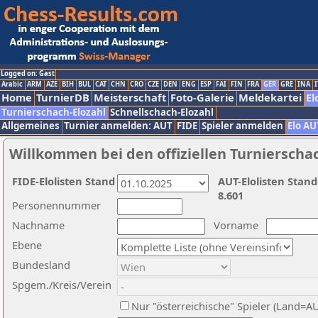
Logged on: Gast
Arabic
ARM
AZE
BIH
BUL
CAT
CHN
CRO
CZE
DEN
ENG
ESP
FAI
FIN
FRA
GER
GRE
INA
I
Home
TurnierDB
Meisterschaft
Foto-Galerie
Meldekartei
El
Turnierschach-Elozahl
Schnellschach-Elozahl
Allgemeines
Turnier anmelden: AUT
FIDE
Spieler anmelden
Elo AU
Willkommen bei den offiziellen Turnierscha
FIDE-Elolisten Stand
AUT-Elolisten Stand
8.601
Personennummer
Nachname
Vorname
Ebene
Bundesland
Spgem./Kreis/Verein
Nur "österreichische" Spieler (Land=A