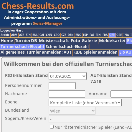
Logged on: Gast
Arabic
ARM
AZE
BIH
BUL
CAT
CHN
CRO
CZE
DEN
ENG
ESP
FAI
FIN
FRA
GER
GRE
INA
I
Home
TurnierDB
Meisterschaft
Foto-Galerie
Meldekartei
El
Turnierschach-Elozahl
Schnellschach-Elozahl
Allgemeines
Turnier anmelden: AUT
FIDE
Spieler anmelden
Elo AU
Willkommen bei den offiziellen Turnierscha
FIDE-Elolisten Stand
AUT-Elolisten Stand
7.518
Personennummer
Nachname
Vorname
Ebene
Bundesland
Spgem./Kreis/Verein
Nur "österreichische" Spieler (Land=A