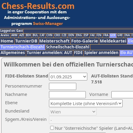
Logged on: Gast
Arabic
ARM
AZE
BIH
BUL
CAT
CHN
CRO
CZE
DEN
ENG
ESP
FAI
FIN
FRA
GER
GRE
INA
I
Home
TurnierDB
Meisterschaft
Foto-Galerie
Meldekartei
El
Turnierschach-Elozahl
Schnellschach-Elozahl
Allgemeines
Turnier anmelden: AUT
FIDE
Spieler anmelden
Elo AU
Willkommen bei den offiziellen Turnierscha
FIDE-Elolisten Stand
AUT-Elolisten Stand
7.518
Personennummer
Nachname
Vorname
Ebene
Bundesland
Spgem./Kreis/Verein
Nur "österreichische" Spieler (Land=A