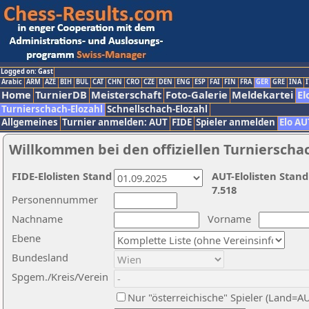
Logged on: Gast
Arabic
ARM
AZE
BIH
BUL
CAT
CHN
CRO
CZE
DEN
ENG
ESP
FAI
FIN
FRA
GER
GRE
INA
I
Home
TurnierDB
Meisterschaft
Foto-Galerie
Meldekartei
El
Turnierschach-Elozahl
Schnellschach-Elozahl
Allgemeines
Turnier anmelden: AUT
FIDE
Spieler anmelden
Elo AU
Willkommen bei den offiziellen Turnierscha
FIDE-Elolisten Stand
AUT-Elolisten Stand
7.518
Personennummer
Nachname
Vorname
Ebene
Bundesland
Spgem./Kreis/Verein
Nur "österreichische" Spieler (Land=A