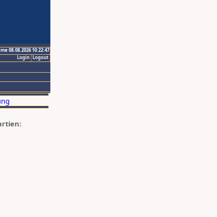
ime 08.08.2026 10:22:47
Login
Logout
artien: