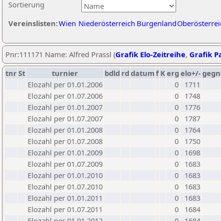
Sortierung
Vereinslisten:
Wien
Niederösterreich
Burgenland
Oberösterrei
Pnr:111171 Name: Alfred Prassl (
Grafik Elo-Zeitreihe
,
Grafik Pa
tnr
St
turnier
bdld
rd
datum
f
K
erg
elo+/-
gegn
Elozahl per 01.01.2006
0
1711
Elozahl per 01.07.2006
0
1748
Elozahl per 01.01.2007
0
1776
Elozahl per 01.07.2007
0
1787
Elozahl per 01.01.2008
0
1764
Elozahl per 01.07.2008
0
1750
Elozahl per 01.01.2009
0
1698
Elozahl per 01.07.2009
0
1683
Elozahl per 01.01.2010
0
1683
Elozahl per 01.07.2010
0
1683
Elozahl per 01.01.2011
0
1683
Elozahl per 01.07.2011
0
1684
Elozahl per 01.01.2012
0
1684