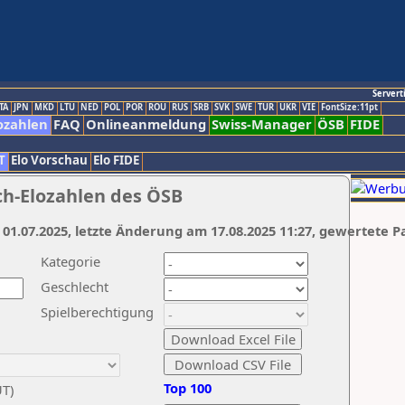
Servert
TA
JPN
MKD
LTU
NED
POL
POR
ROU
RUS
SRB
SVK
SWE
TUR
UKR
VIE
FontSize:11pt
ozahlen
FAQ
Onlineanmeldung
Swiss-Manager
ÖSB
FIDE
T
Elo Vorschau
Elo FIDE
ch-Elozahlen des ÖSB
 01.07.2025, letzte Änderung am 17.08.2025 11:27, gewertete P
Kategorie
Geschlecht
Spielberechtigung
Top 100
UT)