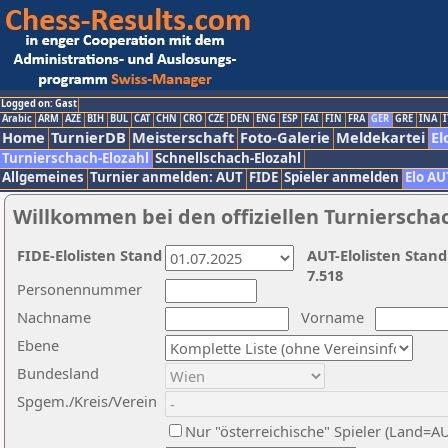
Logged on: Gast
Arabic
ARM
AZE
BIH
BUL
CAT
CHN
CRO
CZE
DEN
ENG
ESP
FAI
FIN
FRA
GER
GRE
INA
I
Home
TurnierDB
Meisterschaft
Foto-Galerie
Meldekartei
El
Turnierschach-Elozahl
Schnellschach-Elozahl
Allgemeines
Turnier anmelden: AUT
FIDE
Spieler anmelden
Elo AU
Willkommen bei den offiziellen Turnierscha
FIDE-Elolisten Stand
AUT-Elolisten Stand
7.518
Personennummer
Nachname
Vorname
Ebene
Bundesland
Spgem./Kreis/Verein
Nur "österreichische" Spieler (Land=A