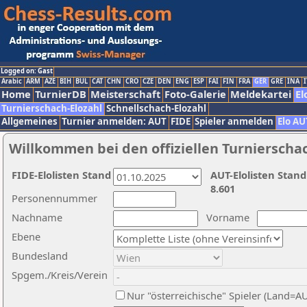
Logged on: Gast
Arabic
ARM
AZE
BIH
BUL
CAT
CHN
CRO
CZE
DEN
ENG
ESP
FAI
FIN
FRA
GER
GRE
INA
I
Home
TurnierDB
Meisterschaft
Foto-Galerie
Meldekartei
El
Turnierschach-Elozahl
Schnellschach-Elozahl
Allgemeines
Turnier anmelden: AUT
FIDE
Spieler anmelden
Elo AU
Willkommen bei den offiziellen Turnierscha
FIDE-Elolisten Stand
AUT-Elolisten Stand
8.601
Personennummer
Nachname
Vorname
Ebene
Bundesland
Spgem./Kreis/Verein
Nur "österreichische" Spieler (Land=A