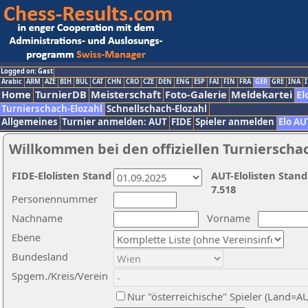
Logged on: Gast
Arabic
ARM
AZE
BIH
BUL
CAT
CHN
CRO
CZE
DEN
ENG
ESP
FAI
FIN
FRA
GER
GRE
INA
I
Home
TurnierDB
Meisterschaft
Foto-Galerie
Meldekartei
El
Turnierschach-Elozahl
Schnellschach-Elozahl
Allgemeines
Turnier anmelden: AUT
FIDE
Spieler anmelden
Elo AU
Willkommen bei den offiziellen Turnierscha
FIDE-Elolisten Stand
AUT-Elolisten Stand
7.518
Personennummer
Nachname
Vorname
Ebene
Bundesland
Spgem./Kreis/Verein
Nur "österreichische" Spieler (Land=A