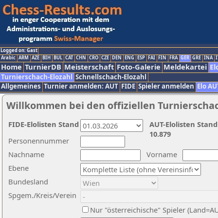
Logged on: Gast
Arabic
ARM
AZE
BIH
BUL
CAT
CHN
CRO
CZE
DEN
ENG
ESP
FAI
FIN
FRA
GER
GRE
INA
I
Home
TurnierDB
Meisterschaft
Foto-Galerie
Meldekartei
El
Turnierschach-Elozahl
Schnellschach-Elozahl
Allgemeines
Turnier anmelden: AUT
FIDE
Spieler anmelden
Elo AU
Willkommen bei den offiziellen Turnierscha
FIDE-Elolisten Stand
AUT-Elolisten Stand
10.879
Personennummer
Nachname
Vorname
Ebene
Bundesland
Spgem./Kreis/Verein
Nur "österreichische" Spieler (Land=A