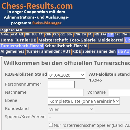
Logged on: Gast
Arabic
ARM
AZE
BIH
BUL
CAT
CHN
CRO
CZE
DEN
ENG
ESP
FAI
FIN
FRA
GER
GRE
INA
I
Home
TurnierDB
Meisterschaft
Foto-Galerie
Meldekartei
El
Turnierschach-Elozahl
Schnellschach-Elozahl
Allgemeines
Turnier anmelden: AUT
FIDE
Spieler anmelden
Elo AU
Willkommen bei den offiziellen Turnierscha
FIDE-Elolisten Stand
AUT-Elolisten Stand
13.945
Personennummer
Nachname
Vorname
Ebene
Bundesland
Spgem./Kreis/Verein
Nur "österreichische" Spieler (Land=A