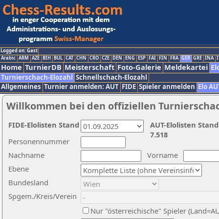
Logged on: Gast
Arabic
ARM
AZE
BIH
BUL
CAT
CHN
CRO
CZE
DEN
ENG
ESP
FAI
FIN
FRA
GER
GRE
INA
I
Home
TurnierDB
Meisterschaft
Foto-Galerie
Meldekartei
El
Turnierschach-Elozahl
Schnellschach-Elozahl
Allgemeines
Turnier anmelden: AUT
FIDE
Spieler anmelden
Elo AU
Willkommen bei den offiziellen Turnierscha
FIDE-Elolisten Stand
AUT-Elolisten Stand
7.518
Personennummer
Nachname
Vorname
Ebene
Bundesland
Spgem./Kreis/Verein
Nur "österreichische" Spieler (Land=A