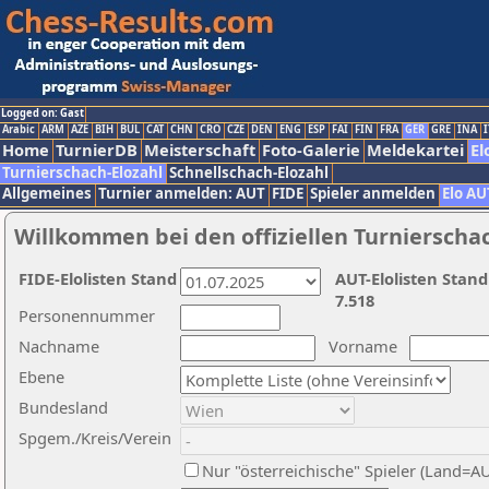
Logged on: Gast
Arabic
ARM
AZE
BIH
BUL
CAT
CHN
CRO
CZE
DEN
ENG
ESP
FAI
FIN
FRA
GER
GRE
INA
I
Home
TurnierDB
Meisterschaft
Foto-Galerie
Meldekartei
El
Turnierschach-Elozahl
Schnellschach-Elozahl
Allgemeines
Turnier anmelden: AUT
FIDE
Spieler anmelden
Elo AU
Willkommen bei den offiziellen Turnierscha
FIDE-Elolisten Stand
AUT-Elolisten Stand
7.518
Personennummer
Nachname
Vorname
Ebene
Bundesland
Spgem./Kreis/Verein
Nur "österreichische" Spieler (Land=A