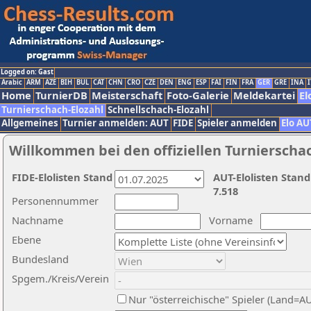
Logged on: Gast
Arabic
ARM
AZE
BIH
BUL
CAT
CHN
CRO
CZE
DEN
ENG
ESP
FAI
FIN
FRA
GER
GRE
INA
I
Home
TurnierDB
Meisterschaft
Foto-Galerie
Meldekartei
El
Turnierschach-Elozahl
Schnellschach-Elozahl
Allgemeines
Turnier anmelden: AUT
FIDE
Spieler anmelden
Elo AU
Willkommen bei den offiziellen Turnierscha
FIDE-Elolisten Stand
AUT-Elolisten Stand
7.518
Personennummer
Nachname
Vorname
Ebene
Bundesland
Spgem./Kreis/Verein
Nur "österreichische" Spieler (Land=A