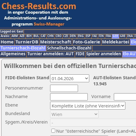
Logged on: Gast
Arabic
ARM
AZE
BIH
BUL
CAT
CHN
CRO
CZE
DEN
ENG
ESP
FAI
FIN
FRA
GER
GRE
INA
I
Home
TurnierDB
Meisterschaft
Foto-Galerie
Meldekartei
El
Turnierschach-Elozahl
Schnellschach-Elozahl
Allgemeines
Turnier anmelden: AUT
FIDE
Spieler anmelden
Elo AU
Willkommen bei den offiziellen Turnierscha
FIDE-Elolisten Stand
AUT-Elolisten Stand
13.945
Personennummer
Nachname
Vorname
Ebene
Bundesland
Spgem./Kreis/Verein
Nur "österreichische" Spieler (Land=A