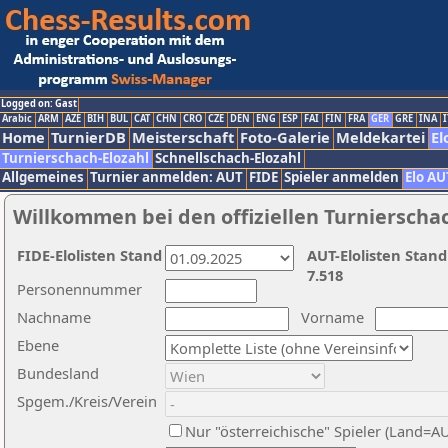
Logged on: Gast
Arabic
ARM
AZE
BIH
BUL
CAT
CHN
CRO
CZE
DEN
ENG
ESP
FAI
FIN
FRA
GER
GRE
INA
I
Home
TurnierDB
Meisterschaft
Foto-Galerie
Meldekartei
El
Turnierschach-Elozahl
Schnellschach-Elozahl
Allgemeines
Turnier anmelden: AUT
FIDE
Spieler anmelden
Elo AU
Willkommen bei den offiziellen Turnierscha
FIDE-Elolisten Stand
AUT-Elolisten Stand
7.518
Personennummer
Nachname
Vorname
Ebene
Bundesland
Spgem./Kreis/Verein
Nur "österreichische" Spieler (Land=A