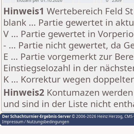
Elozahl per 01.10.2026
0
2309
Hinweis1
Wertebereich Feld St 
blank ... Partie gewertet in akt
V ... Partie gewertet in Vorperi
- ... Partie nicht gewertet, da 
E ... Partie vorgemerkt zur Be
Einstiegselozahl in der nächst
K ... Korrektur wegen doppelt
Hinweis2
Kontumazen werden g
und sind in der Liste nicht enth
Der Schachturnier-Ergebnis-Server
© 2006-2026 Heinz Herzog
, CMS
Impressum / Nutzungsbedingungen