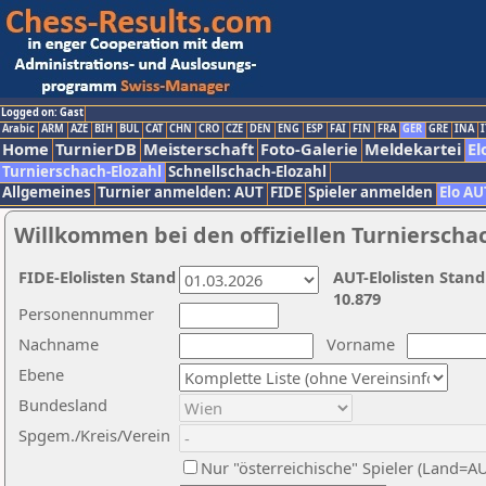
Logged on: Gast
Arabic
ARM
AZE
BIH
BUL
CAT
CHN
CRO
CZE
DEN
ENG
ESP
FAI
FIN
FRA
GER
GRE
INA
I
Home
TurnierDB
Meisterschaft
Foto-Galerie
Meldekartei
El
Turnierschach-Elozahl
Schnellschach-Elozahl
Allgemeines
Turnier anmelden: AUT
FIDE
Spieler anmelden
Elo AU
Willkommen bei den offiziellen Turnierscha
FIDE-Elolisten Stand
AUT-Elolisten Stand
10.879
Personennummer
Nachname
Vorname
Ebene
Bundesland
Spgem./Kreis/Verein
Nur "österreichische" Spieler (Land=A