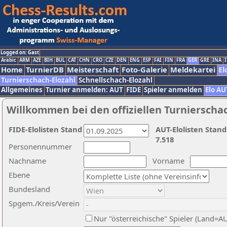
Logged on: Gast
Arabic
ARM
AZE
BIH
BUL
CAT
CHN
CRO
CZE
DEN
ENG
ESP
FAI
FIN
FRA
GER
GRE
INA
I
Home
TurnierDB
Meisterschaft
Foto-Galerie
Meldekartei
El
Turnierschach-Elozahl
Schnellschach-Elozahl
Allgemeines
Turnier anmelden: AUT
FIDE
Spieler anmelden
Elo AU
Willkommen bei den offiziellen Turnierscha
FIDE-Elolisten Stand
AUT-Elolisten Stand
7.518
Personennummer
Nachname
Vorname
Ebene
Bundesland
Spgem./Kreis/Verein
Nur "österreichische" Spieler (Land=A