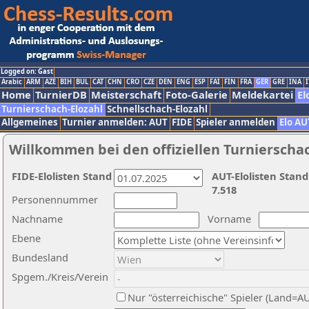
Logged on: Gast
Arabic
ARM
AZE
BIH
BUL
CAT
CHN
CRO
CZE
DEN
ENG
ESP
FAI
FIN
FRA
GER
GRE
INA
I
Home
TurnierDB
Meisterschaft
Foto-Galerie
Meldekartei
El
Turnierschach-Elozahl
Schnellschach-Elozahl
Allgemeines
Turnier anmelden: AUT
FIDE
Spieler anmelden
Elo AU
Willkommen bei den offiziellen Turnierscha
FIDE-Elolisten Stand
AUT-Elolisten Stand
7.518
Personennummer
Nachname
Vorname
Ebene
Bundesland
Spgem./Kreis/Verein
Nur "österreichische" Spieler (Land=A