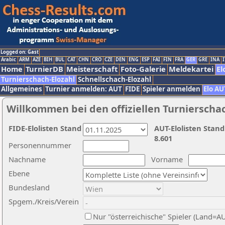
Logged on: Gast
Arabic
ARM
AZE
BIH
BUL
CAT
CHN
CRO
CZE
DEN
ENG
ESP
FAI
FIN
FRA
GER
GRE
INA
I
Home
TurnierDB
Meisterschaft
Foto-Galerie
Meldekartei
El
Turnierschach-Elozahl
Schnellschach-Elozahl
Allgemeines
Turnier anmelden: AUT
FIDE
Spieler anmelden
Elo AU
Willkommen bei den offiziellen Turnierscha
FIDE-Elolisten Stand
AUT-Elolisten Stand
8.601
Personennummer
Nachname
Vorname
Ebene
Bundesland
Spgem./Kreis/Verein
Nur "österreichische" Spieler (Land=A