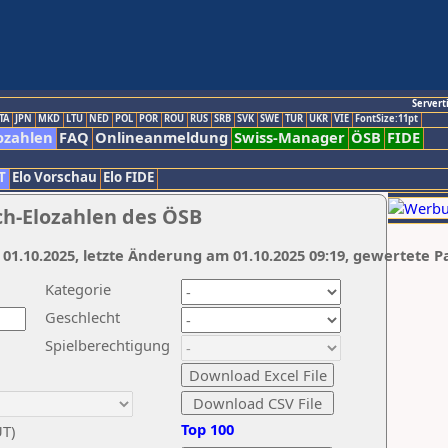
Servert
TA
JPN
MKD
LTU
NED
POL
POR
ROU
RUS
SRB
SVK
SWE
TUR
UKR
VIE
FontSize:11pt
ozahlen
FAQ
Onlineanmeldung
Swiss-Manager
ÖSB
FIDE
T
Elo Vorschau
Elo FIDE
ch-Elozahlen des ÖSB
 01.10.2025, letzte Änderung am 01.10.2025 09:19, gewertete P
Kategorie
Geschlecht
Spielberechtigung
Top 100
UT)