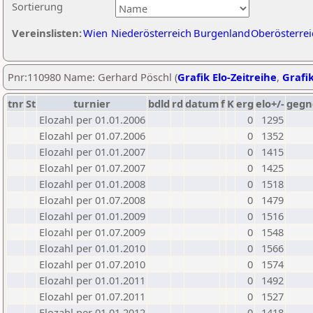
Sortierung
Vereinslisten:
Wien
Niederösterreich
Burgenland
Oberösterrei
Pnr:110980 Name: Gerhard Pöschl (
Grafik Elo-Zeitreihe
,
Grafik
tnr
St
turnier
bdld
rd
datum
f
K
erg
elo+/-
gegn
Elozahl per 01.01.2006
0
1295
Elozahl per 01.07.2006
0
1352
Elozahl per 01.01.2007
0
1415
Elozahl per 01.07.2007
0
1425
Elozahl per 01.01.2008
0
1518
Elozahl per 01.07.2008
0
1479
Elozahl per 01.01.2009
0
1516
Elozahl per 01.07.2009
0
1548
Elozahl per 01.01.2010
0
1566
Elozahl per 01.07.2010
0
1574
Elozahl per 01.01.2011
0
1492
Elozahl per 01.07.2011
0
1527
Elozahl per 01.01.2012
0
1418