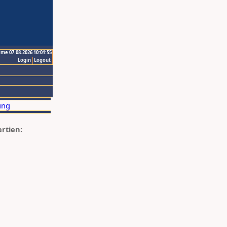
ime 07.08.2026 10:01:55
Login
Logout
artien: