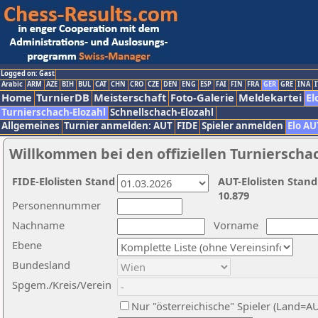
Logged on: Gast
Arabic
ARM
AZE
BIH
BUL
CAT
CHN
CRO
CZE
DEN
ENG
ESP
FAI
FIN
FRA
GER
GRE
INA
I
Home
TurnierDB
Meisterschaft
Foto-Galerie
Meldekartei
El
Turnierschach-Elozahl
Schnellschach-Elozahl
Allgemeines
Turnier anmelden: AUT
FIDE
Spieler anmelden
Elo AU
Willkommen bei den offiziellen Turnierscha
FIDE-Elolisten Stand
AUT-Elolisten Stand
10.879
Personennummer
Nachname
Vorname
Ebene
Bundesland
Spgem./Kreis/Verein
Nur "österreichische" Spieler (Land=A