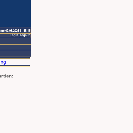
ime 07.08.2026 11:45:13
Login
Logout
artien: