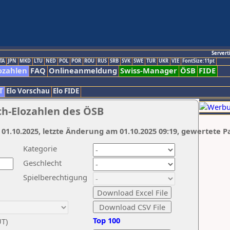
Servert
TA
JPN
MKD
LTU
NED
POL
POR
ROU
RUS
SRB
SVK
SWE
TUR
UKR
VIE
FontSize:11pt
ozahlen
FAQ
Onlineanmeldung
Swiss-Manager
ÖSB
FIDE
T
Elo Vorschau
Elo FIDE
ch-Elozahlen des ÖSB
 01.10.2025, letzte Änderung am 01.10.2025 09:19, gewertete P
Kategorie
Geschlecht
Spielberechtigung
Top 100
UT)