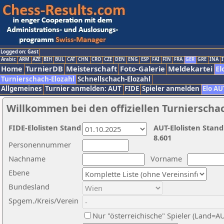
Logged on: Gast
Arabic
ARM
AZE
BIH
BUL
CAT
CHN
CRO
CZE
DEN
ENG
ESP
FAI
FIN
FRA
GER
GRE
INA
I
Home
TurnierDB
Meisterschaft
Foto-Galerie
Meldekartei
El
Turnierschach-Elozahl
Schnellschach-Elozahl
Allgemeines
Turnier anmelden: AUT
FIDE
Spieler anmelden
Elo AU
Willkommen bei den offiziellen Turnierscha
FIDE-Elolisten Stand
AUT-Elolisten Stand
8.601
Personennummer
Nachname
Vorname
Ebene
Bundesland
Spgem./Kreis/Verein
Nur "österreichische" Spieler (Land=A