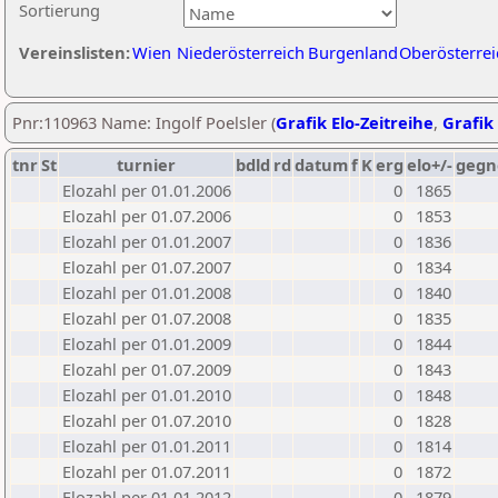
Sortierung
Vereinslisten:
Wien
Niederösterreich
Burgenland
Oberösterrei
Pnr:110963 Name: Ingolf Poelsler (
Grafik Elo-Zeitreihe
,
Grafik 
tnr
St
turnier
bdld
rd
datum
f
K
erg
elo+/-
gegn
Elozahl per 01.01.2006
0
1865
Elozahl per 01.07.2006
0
1853
Elozahl per 01.01.2007
0
1836
Elozahl per 01.07.2007
0
1834
Elozahl per 01.01.2008
0
1840
Elozahl per 01.07.2008
0
1835
Elozahl per 01.01.2009
0
1844
Elozahl per 01.07.2009
0
1843
Elozahl per 01.01.2010
0
1848
Elozahl per 01.07.2010
0
1828
Elozahl per 01.01.2011
0
1814
Elozahl per 01.07.2011
0
1872
Elozahl per 01.01.2012
0
1879