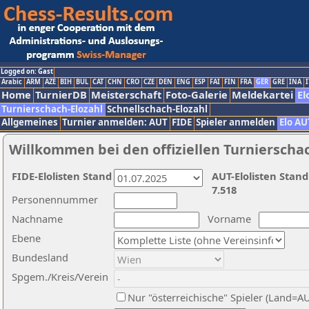
Logged on: Gast
Arabic
ARM
AZE
BIH
BUL
CAT
CHN
CRO
CZE
DEN
ENG
ESP
FAI
FIN
FRA
GER
GRE
INA
I
Home
TurnierDB
Meisterschaft
Foto-Galerie
Meldekartei
El
Turnierschach-Elozahl
Schnellschach-Elozahl
Allgemeines
Turnier anmelden: AUT
FIDE
Spieler anmelden
Elo AU
Willkommen bei den offiziellen Turnierscha
FIDE-Elolisten Stand
AUT-Elolisten Stand
7.518
Personennummer
Nachname
Vorname
Ebene
Bundesland
Spgem./Kreis/Verein
Nur "österreichische" Spieler (Land=A