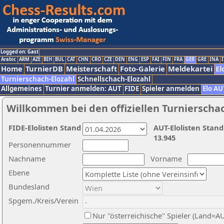
Logged on: Gast
Arabic
ARM
AZE
BIH
BUL
CAT
CHN
CRO
CZE
DEN
ENG
ESP
FAI
FIN
FRA
GER
GRE
INA
I
Home
TurnierDB
Meisterschaft
Foto-Galerie
Meldekartei
El
Turnierschach-Elozahl
Schnellschach-Elozahl
Allgemeines
Turnier anmelden: AUT
FIDE
Spieler anmelden
Elo AU
Willkommen bei den offiziellen Turnierscha
FIDE-Elolisten Stand
AUT-Elolisten Stand
13.945
Personennummer
Nachname
Vorname
Ebene
Bundesland
Spgem./Kreis/Verein
Nur "österreichische" Spieler (Land=A