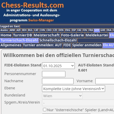
Logged on: Gast
Arabic
ARM
AZE
BIH
BUL
CAT
CHN
CRO
CZE
DEN
ENG
ESP
FAI
FIN
FRA
GER
GRE
INA
I
Home
TurnierDB
Meisterschaft
Foto-Galerie
Meldekartei
El
Turnierschach-Elozahl
Schnellschach-Elozahl
Allgemeines
Turnier anmelden: AUT
FIDE
Spieler anmelden
Elo AU
Willkommen bei den offiziellen Turnierscha
FIDE-Elolisten Stand
AUT-Elolisten Stand
8.601
Personennummer
Nachname
Vorname
Ebene
Bundesland
Spgem./Kreis/Verein
Nur "österreichische" Spieler (Land=A