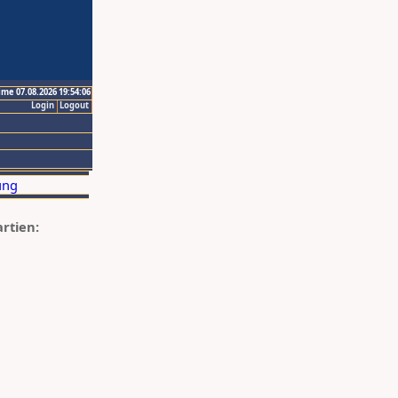
ime 07.08.2026 19:54:06
Login
Logout
artien: