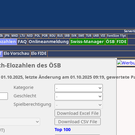
Servert
TA
JPN
MKD
LTU
NED
POL
POR
ROU
RUS
SRB
SVK
SWE
TUR
UKR
VIE
FontSize:11pt
ozahlen
FAQ
Onlineanmeldung
Swiss-Manager
ÖSB
FIDE
T
Elo Vorschau
Elo FIDE
ch-Elozahlen des ÖSB
 01.10.2025, letzte Änderung am 01.10.2025 09:19, gewertete P
Kategorie
Geschlecht
Spielberechtigung
Top 100
UT)