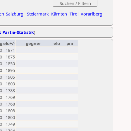
ch
Salzburg
Steiermark
Kärnten
Tirol
Vorarlberg
 Partie-Statistik
)
g
elo+/-
gegner
elo
pnr
0
1871
0
1875
0
1850
0
1895
0
1905
0
1803
0
1783
0
1769
0
1768
0
1808
0
1800
0
1749
0
1784