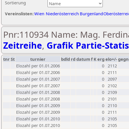
Sortierung
Vereinslisten:
Wien
Niederösterreich
Burgenland
Oberösterrei
Pnr:110934 Name: Mag. Ferdina
Zeitreihe
,
Grafik Partie-Statis
tnr
St
turnier
bdld
rd
datum
f
K
erg
elo+/-
gegn
Elozahl per 01.01.2006
0
2112
Elozahl per 01.07.2006
0
2111
Elozahl per 01.01.2007
0
2097
Elozahl per 01.07.2007
0
2102
Elozahl per 01.01.2008
0
2109
Elozahl per 01.07.2008
0
2101
Elozahl per 01.01.2009
0
2110
Elozahl per 01.07.2009
0
2111
Elozahl per 01.01.2010
0
2105
Elozahl per 01.07.2010
0
2105