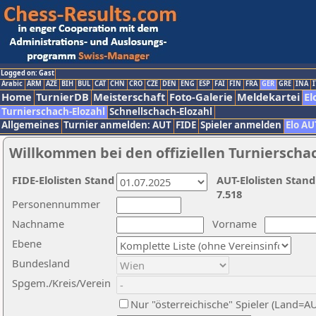
Logged on: Gast
Arabic
ARM
AZE
BIH
BUL
CAT
CHN
CRO
CZE
DEN
ENG
ESP
FAI
FIN
FRA
GER
GRE
INA
I
Home
TurnierDB
Meisterschaft
Foto-Galerie
Meldekartei
El
Turnierschach-Elozahl
Schnellschach-Elozahl
Allgemeines
Turnier anmelden: AUT
FIDE
Spieler anmelden
Elo AU
Willkommen bei den offiziellen Turnierscha
FIDE-Elolisten Stand
AUT-Elolisten Stand
7.518
Personennummer
Nachname
Vorname
Ebene
Bundesland
Spgem./Kreis/Verein
Nur "österreichische" Spieler (Land=A