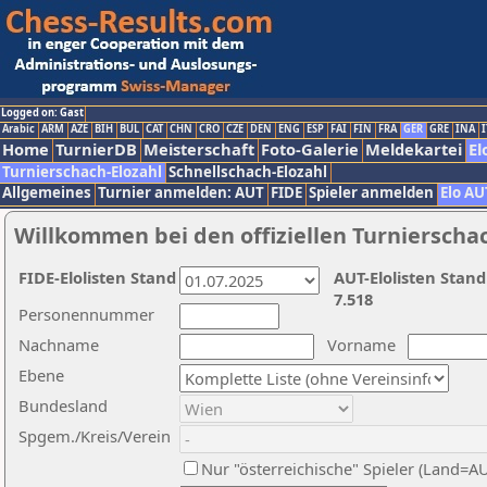
Logged on: Gast
Arabic
ARM
AZE
BIH
BUL
CAT
CHN
CRO
CZE
DEN
ENG
ESP
FAI
FIN
FRA
GER
GRE
INA
I
Home
TurnierDB
Meisterschaft
Foto-Galerie
Meldekartei
El
Turnierschach-Elozahl
Schnellschach-Elozahl
Allgemeines
Turnier anmelden: AUT
FIDE
Spieler anmelden
Elo AU
Willkommen bei den offiziellen Turnierscha
FIDE-Elolisten Stand
AUT-Elolisten Stand
7.518
Personennummer
Nachname
Vorname
Ebene
Bundesland
Spgem./Kreis/Verein
Nur "österreichische" Spieler (Land=A