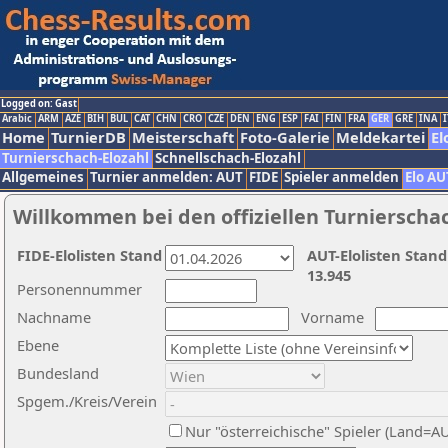
Logged on: Gast
Arabic
ARM
AZE
BIH
BUL
CAT
CHN
CRO
CZE
DEN
ENG
ESP
FAI
FIN
FRA
GER
GRE
INA
I
Home
TurnierDB
Meisterschaft
Foto-Galerie
Meldekartei
El
Turnierschach-Elozahl
Schnellschach-Elozahl
Allgemeines
Turnier anmelden: AUT
FIDE
Spieler anmelden
Elo AU
Willkommen bei den offiziellen Turnierscha
FIDE-Elolisten Stand
AUT-Elolisten Stand
13.945
Personennummer
Nachname
Vorname
Ebene
Bundesland
Spgem./Kreis/Verein
Nur "österreichische" Spieler (Land=A