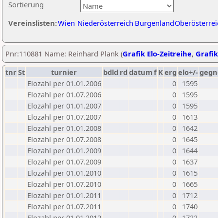
Sortierung
Vereinslisten:
Wien
Niederösterreich
Burgenland
Oberösterrei
Pnr:110881 Name: Reinhard Plank (
Grafik Elo-Zeitreihe
,
Grafik
tnr
St
turnier
bdld
rd
datum
f
K
erg
elo+/-
gegn
Elozahl per 01.01.2006
0
1595
Elozahl per 01.07.2006
0
1595
Elozahl per 01.01.2007
0
1595
Elozahl per 01.07.2007
0
1613
Elozahl per 01.01.2008
0
1642
Elozahl per 01.07.2008
0
1645
Elozahl per 01.01.2009
0
1644
Elozahl per 01.07.2009
0
1637
Elozahl per 01.01.2010
0
1615
Elozahl per 01.07.2010
0
1665
Elozahl per 01.01.2011
0
1712
Elozahl per 01.07.2011
0
1740
Elozahl per 01.01.2012
0
1722