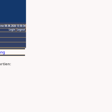
ime 08.08.2026 13:50:34
Login
Logout
artien: