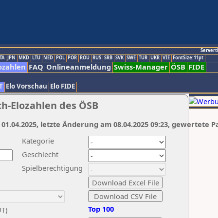
Servert
TA
JPN
MKD
LTU
NED
POL
POR
ROU
RUS
SRB
SVK
SWE
TUR
UKR
VIE
FontSize:11pt
ozahlen
FAQ
Onlineanmeldung
Swiss-Manager
ÖSB
FIDE
T
Elo Vorschau
Elo FIDE
ch-Elozahlen des ÖSB
 01.04.2025, letzte Änderung am 08.04.2025 09:23, gewertete P
Kategorie
Geschlecht
Spielberechtigung
Top 100
UT)