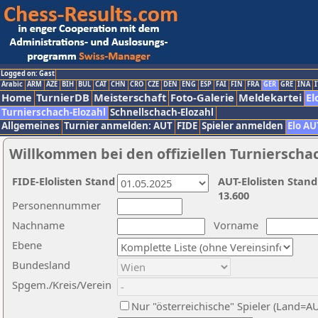
Logged on: Gast
Arabic
ARM
AZE
BIH
BUL
CAT
CHN
CRO
CZE
DEN
ENG
ESP
FAI
FIN
FRA
GER
GRE
INA
I
Home
TurnierDB
Meisterschaft
Foto-Galerie
Meldekartei
El
Turnierschach-Elozahl
Schnellschach-Elozahl
Allgemeines
Turnier anmelden: AUT
FIDE
Spieler anmelden
Elo AU
Willkommen bei den offiziellen Turnierscha
FIDE-Elolisten Stand
AUT-Elolisten Stand
13.600
Personennummer
Nachname
Vorname
Ebene
Bundesland
Spgem./Kreis/Verein
Nur "österreichische" Spieler (Land=A