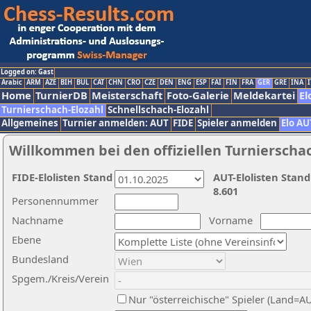
Logged on: Gast
Arabic
ARM
AZE
BIH
BUL
CAT
CHN
CRO
CZE
DEN
ENG
ESP
FAI
FIN
FRA
GER
GRE
INA
I
Home
TurnierDB
Meisterschaft
Foto-Galerie
Meldekartei
El
Turnierschach-Elozahl
Schnellschach-Elozahl
Allgemeines
Turnier anmelden: AUT
FIDE
Spieler anmelden
Elo AU
Willkommen bei den offiziellen Turnierscha
FIDE-Elolisten Stand
AUT-Elolisten Stand
8.601
Personennummer
Nachname
Vorname
Ebene
Bundesland
Spgem./Kreis/Verein
Nur "österreichische" Spieler (Land=A