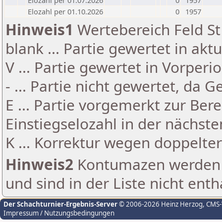
Elozahl per 01.07.2026
0
1957
Elozahl per 01.10.2026
0
1957
Hinweis1
Wertebereich Feld St 
blank ... Partie gewertet in akt
V ... Partie gewertet in Vorperi
- ... Partie nicht gewertet, da 
E ... Partie vorgemerkt zur Be
Einstiegselozahl in der nächst
K ... Korrektur wegen doppelt
Hinweis2
Kontumazen werden g
und sind in der Liste nicht enth
Der Schachturnier-Ergebnis-Server
© 2006-2026 Heinz Herzog
, CMS
Impressum / Nutzungsbedingungen