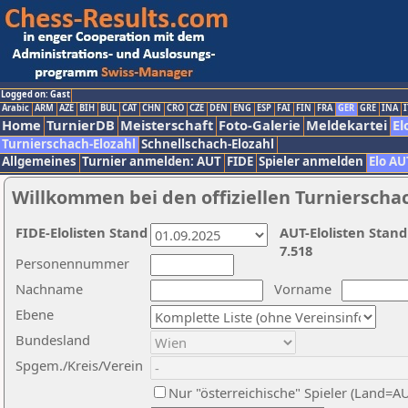
Logged on: Gast
Arabic
ARM
AZE
BIH
BUL
CAT
CHN
CRO
CZE
DEN
ENG
ESP
FAI
FIN
FRA
GER
GRE
INA
I
Home
TurnierDB
Meisterschaft
Foto-Galerie
Meldekartei
El
Turnierschach-Elozahl
Schnellschach-Elozahl
Allgemeines
Turnier anmelden: AUT
FIDE
Spieler anmelden
Elo AU
Willkommen bei den offiziellen Turnierscha
FIDE-Elolisten Stand
AUT-Elolisten Stand
7.518
Personennummer
Nachname
Vorname
Ebene
Bundesland
Spgem./Kreis/Verein
Nur "österreichische" Spieler (Land=A