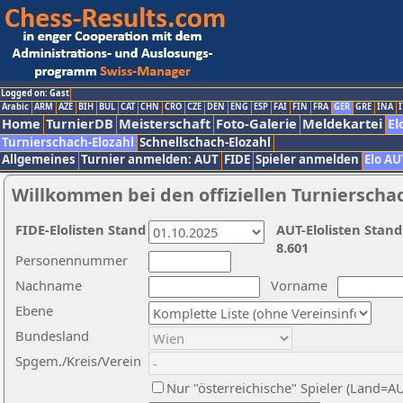
Logged on: Gast
Arabic
ARM
AZE
BIH
BUL
CAT
CHN
CRO
CZE
DEN
ENG
ESP
FAI
FIN
FRA
GER
GRE
INA
I
Home
TurnierDB
Meisterschaft
Foto-Galerie
Meldekartei
El
Turnierschach-Elozahl
Schnellschach-Elozahl
Allgemeines
Turnier anmelden: AUT
FIDE
Spieler anmelden
Elo AU
Willkommen bei den offiziellen Turnierscha
FIDE-Elolisten Stand
AUT-Elolisten Stand
8.601
Personennummer
Nachname
Vorname
Ebene
Bundesland
Spgem./Kreis/Verein
Nur "österreichische" Spieler (Land=A