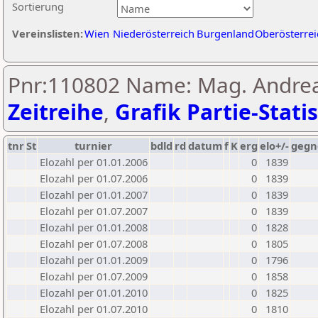
Sortierung
Vereinslisten:
Wien
Niederösterreich
Burgenland
Oberösterrei
Pnr:110802 Name: Mag. Andreas
Zeitreihe
,
Grafik Partie-Statis
tnr
St
turnier
bdld
rd
datum
f
K
erg
elo+/-
gegn
Elozahl per 01.01.2006
0
1839
Elozahl per 01.07.2006
0
1839
Elozahl per 01.01.2007
0
1839
Elozahl per 01.07.2007
0
1839
Elozahl per 01.01.2008
0
1828
Elozahl per 01.07.2008
0
1805
Elozahl per 01.01.2009
0
1796
Elozahl per 01.07.2009
0
1858
Elozahl per 01.01.2010
0
1825
Elozahl per 01.07.2010
0
1810