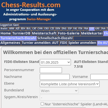
Logged on: Gast
Arabic
ARM
AZE
BIH
BUL
CAT
CHN
CRO
CZE
DEN
ENG
ESP
FAI
FIN
FRA
GER
GRE
INA
I
Home
TurnierDB
Meisterschaft
Foto-Galerie
Meldekartei
El
Turnierschach-Elozahl
Schnellschach-Elozahl
Allgemeines
Turnier anmelden: AUT
FIDE
Spieler anmelden
Elo AU
Willkommen bei den offiziellen Turnierscha
FIDE-Elolisten Stand
AUT-Elolisten Stand
7.518
Personennummer
Nachname
Vorname
Ebene
Bundesland
Spgem./Kreis/Verein
Nur "österreichische" Spieler (Land=A