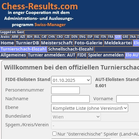
Logged on: Gast
Arabic
ARM
AZE
BIH
BUL
CAT
CHN
CRO
CZE
DEN
ENG
ESP
FAI
FIN
FRA
GER
GRE
INA
I
Home
TurnierDB
Meisterschaft
Foto-Galerie
Meldekartei
El
Turnierschach-Elozahl
Schnellschach-Elozahl
Allgemeines
Turnier anmelden: AUT
FIDE
Spieler anmelden
Elo AU
Willkommen bei den offiziellen Turnierscha
FIDE-Elolisten Stand
AUT-Elolisten Stand
8.601
Personennummer
Nachname
Vorname
Ebene
Bundesland
Spgem./Kreis/Verein
Nur "österreichische" Spieler (Land=A