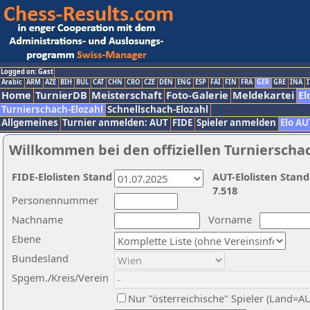
Logged on: Gast
Arabic
ARM
AZE
BIH
BUL
CAT
CHN
CRO
CZE
DEN
ENG
ESP
FAI
FIN
FRA
GER
GRE
INA
I
Home
TurnierDB
Meisterschaft
Foto-Galerie
Meldekartei
El
Turnierschach-Elozahl
Schnellschach-Elozahl
Allgemeines
Turnier anmelden: AUT
FIDE
Spieler anmelden
Elo AU
Willkommen bei den offiziellen Turnierscha
FIDE-Elolisten Stand
AUT-Elolisten Stand
7.518
Personennummer
Nachname
Vorname
Ebene
Bundesland
Spgem./Kreis/Verein
Nur "österreichische" Spieler (Land=A