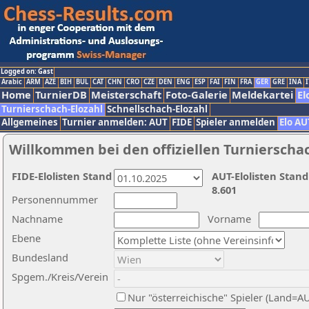
Logged on: Gast
Arabic
ARM
AZE
BIH
BUL
CAT
CHN
CRO
CZE
DEN
ENG
ESP
FAI
FIN
FRA
GER
GRE
INA
I
Home
TurnierDB
Meisterschaft
Foto-Galerie
Meldekartei
El
Turnierschach-Elozahl
Schnellschach-Elozahl
Allgemeines
Turnier anmelden: AUT
FIDE
Spieler anmelden
Elo AU
Willkommen bei den offiziellen Turnierscha
FIDE-Elolisten Stand
AUT-Elolisten Stand
8.601
Personennummer
Nachname
Vorname
Ebene
Bundesland
Spgem./Kreis/Verein
Nur "österreichische" Spieler (Land=A